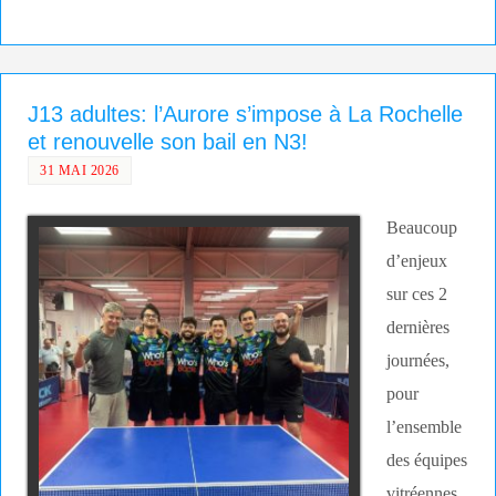
J13 adultes: l’Aurore s’impose à La Rochelle
et renouvelle son bail en N3!
31 MAI 2026
Beaucoup
d’enjeux
sur ces 2
dernières
journées,
pour
l’ensemble
des équipes
vitréennes.