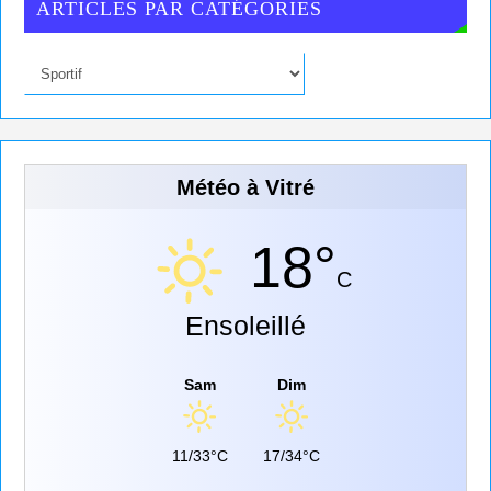
ARTICLES PAR CATÉGORIES
Météo à Vitré
18°
C
Ensoleillé
Sam
Dim
11/33°C
17/34°C