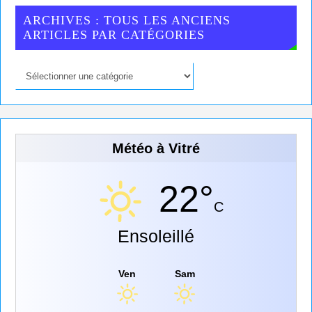
ARCHIVES : TOUS LES ANCIENS
ARTICLES PAR CATÉGORIES
Météo à Vitré
22°
C
Ensoleillé
Ven
Sam