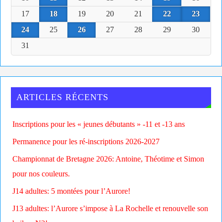
17
18
19
20
21
22
23
24
25
26
27
28
29
30
31
ARTICLES RÉCENTS
Inscriptions pour les « jeunes débutants » -11 et -13 ans
Permanence pour les ré-inscriptions 2026-2027
Championnat de Bretagne 2026: Antoine, Théotime et Simon
pour nos couleurs.
J14 adultes: 5 montées pour l’Aurore!
J13 adultes: l’Aurore s’impose à La Rochelle et renouvelle son