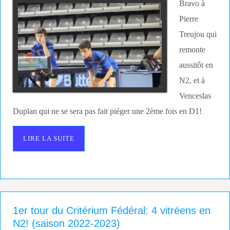
Bravo à
Pierre
Treujou qui
remonte
aussitôt en
N2, et à
Venceslas
Duplan qui ne se sera pas fait piéger une 2ème fois en D1!
LIRE LA SUITE
1er tour du Critérium Fédéral: 4 vitréens en
N2! (saison 2022-2023)