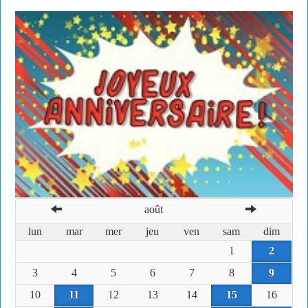
août
lun
mar
mer
jeu
ven
sam
dim
1
2
3
4
5
6
7
8
9
10
11
12
13
14
15
16