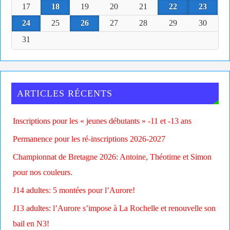
17
18
19
20
21
22
23
24
25
26
27
28
29
30
31
ARTICLES RÉCENTS
Inscriptions pour les « jeunes débutants » -11 et -13 ans
Permanence pour les ré-inscriptions 2026-2027
Championnat de Bretagne 2026: Antoine, Théotime et Simon
pour nos couleurs.
J14 adultes: 5 montées pour l’Aurore!
J13 adultes: l’Aurore s’impose à La Rochelle et renouvelle son
bail en N3!