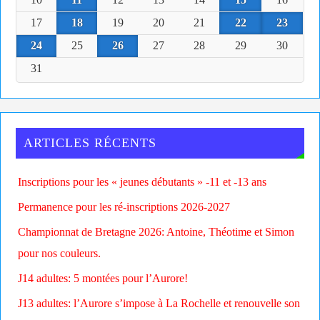
17
18
19
20
21
22
23
24
25
26
27
28
29
30
31
ARTICLES RÉCENTS
Inscriptions pour les « jeunes débutants » -11 et -13 ans
Permanence pour les ré-inscriptions 2026-2027
Championnat de Bretagne 2026: Antoine, Théotime et Simon
pour nos couleurs.
J14 adultes: 5 montées pour l’Aurore!
J13 adultes: l’Aurore s’impose à La Rochelle et renouvelle son