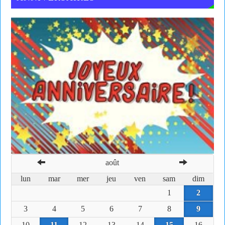
août
lun
mar
mer
jeu
ven
sam
dim
1
2
3
4
5
6
7
8
9
10
11
12
13
14
15
16