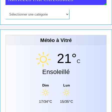
Météo à Vitré
21°
C
Ensoleillé
Dim
Lun
17/34°C
15/35°C