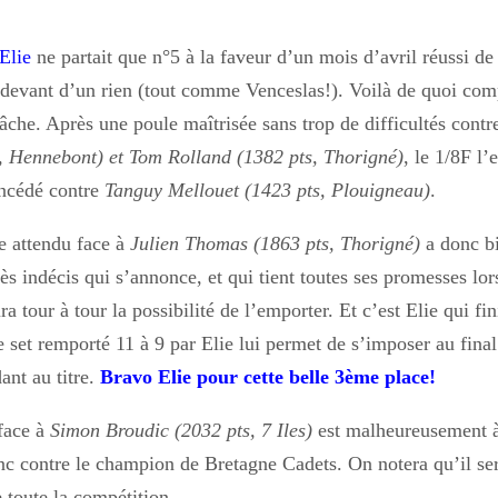
Elie
ne partait que n°5 à la faveur d’un mois d’avril réussi de
t devant d’un rien (tout comme Venceslas!). Voilà de quoi com
tâche. Après une poule maîtrisée sans trop de difficultés cont
, Hennebont) et Tom Rolland (1382 pts, Thorigné)
, le 1/8F l’
oncédé contre
Tanguy Mellouet (1423 pts, Plouigneau)
.
le attendu face à
Julien Thomas (1863 pts, Thorigné)
a donc bi
s indécis qui s’annonce, et qui tient toutes ses promesses lor
a tour à tour la possibilité de l’emporter. Et c’est Elie qui fin
 set remporté 11 à 9 par Elie lui permet de s’imposer au fina
ant au titre.
Bravo Elie pour cette belle 3ème place!
face à
Simon Broudic (2032 pts, 7 Iles)
est malheureusement à
nc contre le champion de Bretagne Cadets. On notera qu’il sera
 toute la compétition.