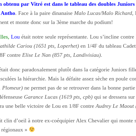
obtenu par Vitré est dans le tableau des doubles Juniors 
c Antho
. Face à la paire dinanaise
Malo Lucas/Malo Richard
,
ement et monte donc sur la 3ème marche du podium!
lles,
Lou
était notre seule représentante. Lou s’incline contre
athilde Cariou
(1651 pts, Loperhet)
en 1/4F du tableau Cadett
/8F contre
Elise Le Nan (857 pts, Landivisiau)
.
était donc paradoxalement plutôt dans la catégorie Juniors fil
sculées la hiérarchie. Mais la défaite assez sèche en poule co
, Plomeur)
ne permet pas de se retrouver dans la bonne partie
 défenseuse
Garance Lucas (1619 pts, cpb)
qui se dressera sur
ra une belle victoire de Lou en 1/8F contre
Audrey Le Maout (
tit clin d’oeil à notre ex-coéquipier Alex Chevalier qui monte
s régionaux »