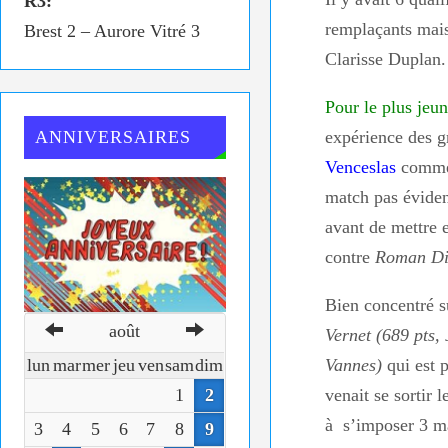
R3:
remplaçants mais
Brest 2 – Aurore Vitré 3
Clarisse Duplan.
Pour le plus jeu
expérience des g
ANNIVERSAIRES
Venceslas
commen
match pas éviden
avant de mettre 
contre
Roman Di 
Bien concentré s
août
Vernet (689 pts,
lun
mar
mer
jeu
ven
sam
dim
Vannes)
qui est 
1
2
venait se sortir 
à s’imposer 3 m
3
4
5
6
7
8
9