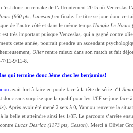
 c’est donc un remake de l’affrontement 2015 où Venceslas l’
ours (860 pts, Lanester)
en finale. Le titre se joue donc cert
sque de l’autre côté et dans le même temps
Hanqiu Le Nours (
t est très important puisque Venceslas, qui a gagné contre olie
ements cette année, pourrait prendre un ascendant psychologi
lheureusement,
Olier
rentre mieux dans son match et fait déjo
1-7/11-9/11-8.
as qui termine donc 3ème chez les benjamins!
nnou
avait fort à faire en poule face à la tête de série n°1
Simo
st donc sans surprise que la qualif pour les 1/8F se joue face 
ix)
. Après avoir été mené 2 sets à 0, Yannou renverse la situat
à la belle et atteindre ainsi les 1/8F. Le parcours s’arrête ensu
 contre
Lucas Desriac (1173 pts, Cesson)
. Merci à Olivier Gro