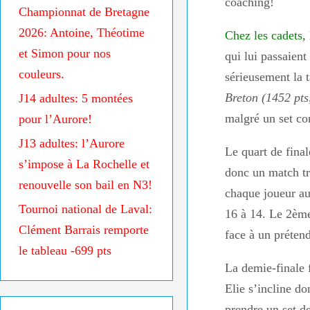
coaching!
Championnat de Bretagne
2026: Antoine, Théotime
Chez les cadets,
et Simon pour nos
qui lui passaien
couleurs.
sérieusement la 
Breton (1452 pts
J14 adultes: 5 montées
malgré un set c
pour l’Aurore!
J13 adultes: l’Aurore
Le quart de fina
s’impose à La Rochelle et
donc un match trè
renouvelle son bail en N3!
chaque joueur aur
Tournoi national de Laval:
16 à 14. Le 2ème
Clément Barrais remporte
face à un prétend
le tableau -699 pts
La demie-finale 
Elie s’incline do
prendre un set de