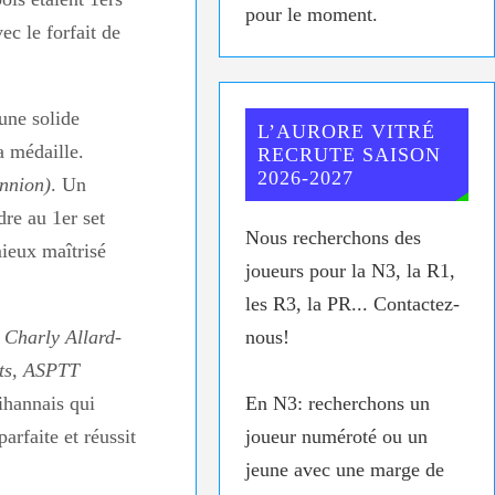
pour le moment.
c le forfait de
une solide
L’AURORE VITRÉ
a médaille.
RECRUTE SAISON
2026-2027
annion)
. Un
dre au 1er set
Nous recherchons des
ieux maîtrisé
joueurs pour la N3, la R1,
les R3, la PR... Contactez-
e
Charly Allard-
nous!
ts, ASPTT
ihannais qui
En N3: recherchons un
arfaite et réussit
joueur numéroté ou un
jeune avec une marge de