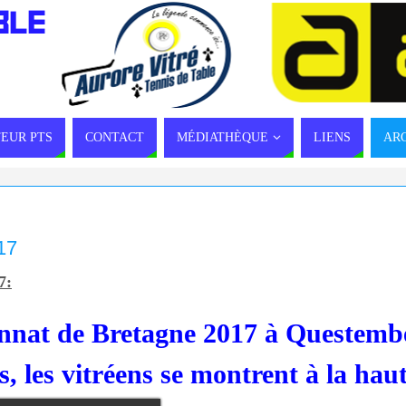
BLE
EUR PTS
CONTACT
MÉDIATHÈQUE
LIENS
AR
17
7:
nat de Bretagne 2017 à Questembe
, les vitréens se montrent à la hau