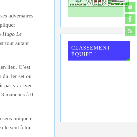
 ses adversaires
pliquer
re
Hugo Le
est tout autant
CLASSEMENT
ÉQUIPE 1
en lieu. C’est
s du 1er set où
it par y arriver
l 3 manches à 0
 sens unique et
 le seul à lui