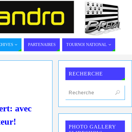
CHIVES
PARTENAIRES
TOURNOI NATIONAL
RECHERCHE
rt: avec
teur!
PHOTO GALLERY