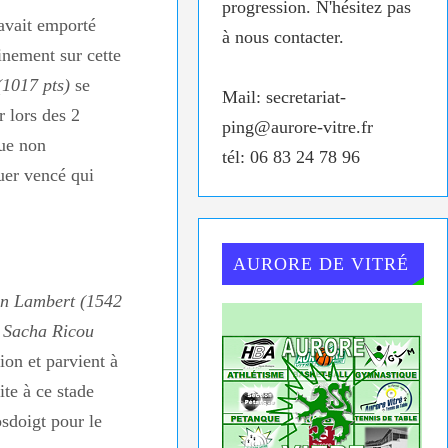
progression. N'hésitez pas
avait emporté
à nous contacter.
ainement sur cette
1017 pts)
se
Mail: secretariat-
r lors des 2
ping@aurore-vitre.fr
que non
tél: 06 83 24 78 96
uer vencé qui
AURORE DE VITRÉ
n Lambert (1542
à
Sacha Ricou
ion et parvient à
ite à ce stade
sdoigt pour le