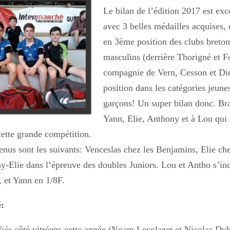
Le bilan de l’édition 2017 est exc
avec 3 belles médailles acquises, 
en 3ème position des clubs breton
masculins (derrière Thorigné et F
compagnie de Vern, Cesson et Di
position dans les catégories jeune
garçons! Un super bilan donc. Br
Yann, Elie, Anthony et à Lou qui 
cette grande compétition.
nus sont les suivants: Venceslas chez les Benjamins, Elie che
y-Elie dans l’épreuve des doubles Juniors. Lou et Antho s’inc
, et Yann en 1/8F.
é:
ifiés côté vitréens cette année (Noam Lecolazet et Nicolas Dub