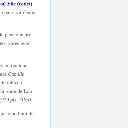
où Elie (cadet)
 la paire vitréenne
 la pensionnaire
es, après avoir
les où quelques
ntre
Camille
 du tableau
 la route de Lou
979 pts, 7Iles).
 sur le podium du