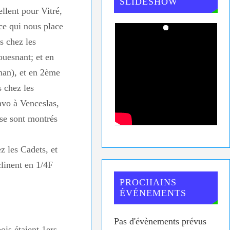
SLIDESHOW
ellent pour Vitré,
ce qui nous place
s chez les
ouesnant; et en
nan), et en 2ème
s chez les
avo à Venceslas,
se sont montrés
z les Cadets, et
linent en 1/4F
PROCHAINS
ÉVÉNEMENTS
Pas d'évènements prévus
ois étaient 1ers