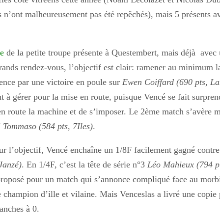
 n’ont malheureusement pas été repêchés), mais 5 présents ave
ne
de la petite troupe présente à Questembert, mais déjà avec 
rands rendez-vous, l’objectif est clair: ramener au minimum l
ce par une victoire en poule sur
Ewen Coiffard (690 pts, L
t à gérer pour la mise en route, puisque Vencé se fait surpren
en route la machine et de s’imposer. Le 2ème match s’avère m
Tommaso (584 pts, 7Iles)
.
ur l’objectif, Vencé enchaîne un 1/8F facilement gagné contr
 Janzé)
. En 1/4F, c’est la tête de série n°3
Léo Mahieux (794 p
proposé pour un match qui s’annonce compliqué face au morb
le champion d’ille et vilaine. Mais Venceslas a livré une copie p
anches à 0.