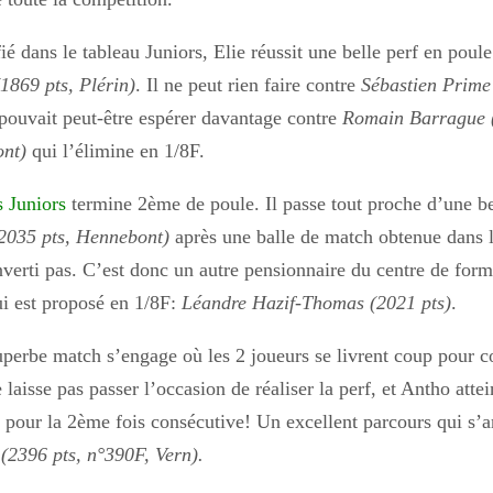
é dans le tableau Juniors, Elie réussit une belle perf en poul
1869 pts, Plérin)
. Il ne peut rien faire contre
Sébastien Prime
pouvait peut-être espérer davantage contre
Romain Barrague (
nt)
qui l’élimine en 1/8F.
s Juniors
termine 2ème de poule. Il passe tout proche d’une be
035 pts, Hennebont)
après une balle de match obtenue dans
nverti pas. C’est donc un autre pensionnaire du centre de form
i est proposé en 1/8F:
Léandre Hazif-Thomas (2021 pts)
.
perbe match s’engage où les 2 joueurs se livrent coup pour c
laisse pas passer l’occasion de réaliser la perf, et Antho atte
r pour la 2ème fois consécutive! Un excellent parcours qui s’a
 (2396 pts, n°390F, Vern).