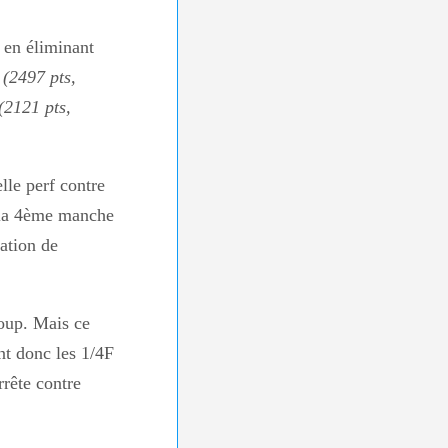
e en éliminant
 (2497 pts,
2121 pts,
lle perf contre
 la 4ème manche
ation de
oup. Mais ce
int donc les 1/4F
rrête contre