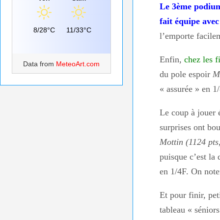
Le 3ème podium 
fait équipe ave
8/28°C
11/33°C
l’emporte facil
Enfin,
chez les fi
Data from
MeteoArt.com
du pole espoir
M
« assurée » en 1
Le coup à jouer 
surprises ont bou
Mottin (1124 pts
puisque c’est la
en 1/4F. On note
Et pour finir, pe
tableau « sénior