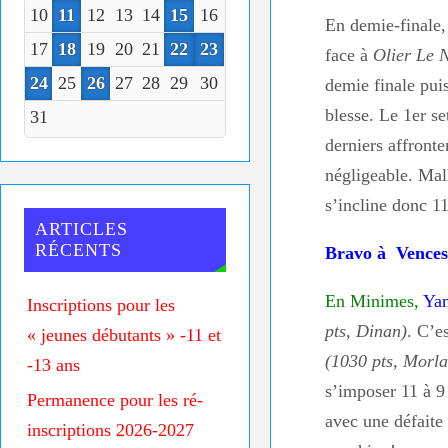
10
11
12
13
14
15
16
En demie-finale,
17
18
19
20
21
22
23
face à
Olier Le N
24
25
26
27
28
29
30
demie finale pui
blesse. Le 1er se
31
derniers affront
négligeable. Ma
s’incline donc 1
ARTICLES
RÉCENTS
Bravo à Vencesl
En Minimes,
Ya
Inscriptions pour les
pts, Dinan)
. C’e
« jeunes débutants » -11 et
(1030 pts, Morla
-13 ans
s’imposer 11 à 9 
Permanence pour les ré-
avec une défaite
inscriptions 2026-2027