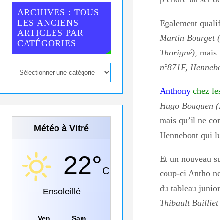
ARCHIVES : TOUS
LES ANCIENS
Egalement qualifi
ARTICLES PAR
Martin Bourget (
CATÉGORIES
Thorigné)
, mais 
n°871F, Hennebo
Anthony
chez le
Hugo Bouguen (2
mais qu’il ne co
Météo à Vitré
Hennebont qui lu
22°
Et un nouveau su
C
coup-ci Antho ne 
du tableau junio
Ensoleillé
Thibault Bailliet
Ven
Sam