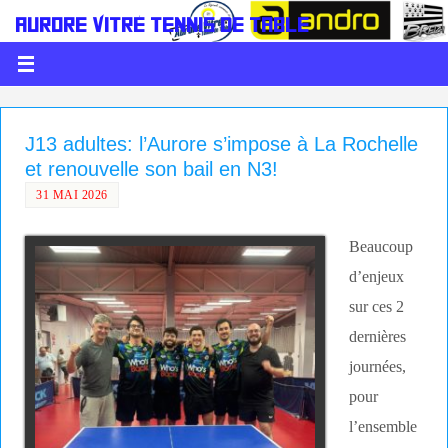
AURORE VITRÉ TENNIS DE TABLE
LE PING C'EST DE LA BALLE
J13 adultes: l’Aurore s’impose à La Rochelle
et renouvelle son bail en N3!
31 MAI 2026
Beaucoup
d’enjeux
sur ces 2
dernières
journées,
pour
l’ensemble