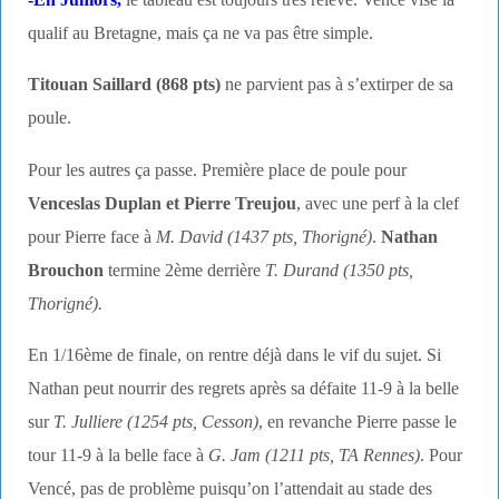
-En Juniors,
le tableau est toujours très relevé. Vencé vise la
qualif au Bretagne, mais ça ne va pas être simple.
Titouan Saillard (868 pts)
ne parvient pas à s’extirper de sa
poule.
Pour les autres ça passe. Première place de poule pour
Venceslas Duplan et Pierre Treujou
, avec une perf à la clef
pour Pierre face à
M. David (1437 pts, Thorigné)
.
Nathan
Brouchon
termine 2ème derrière
T. Durand (1350 pts,
Thorigné).
En 1/16ème de finale, on rentre déjà dans le vif du sujet. Si
Nathan peut nourrir des regrets après sa défaite 11-9 à la belle
sur
T. Julliere (1254 pts, Cesson)
, en revanche Pierre passe le
tour 11-9 à la belle face à
G. Jam (1211 pts, TA Rennes)
. Pour
Vencé, pas de problème puisqu’on l’attendait au stade des