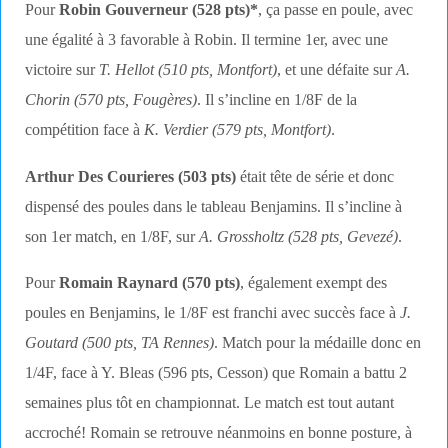
Pour
Robin Gouverneur (528 pts)*
, ça passe en poule, avec
une égalité à 3 favorable à Robin. Il termine 1er, avec une
victoire sur
T. Hellot (510 pts, Montfort)
, et une défaite sur
A.
Chorin (570 pts, Fougères)
. Il s’incline en 1/8F de la
compétition face à
K. Verdier (579 pts, Montfort)
.
Arthur Des Courieres (503 pts)
était tête de série et donc
dispensé des poules dans le tableau Benjamins. Il s’incline à
son 1er match, en 1/8F, sur
A. Grossholtz (528 pts, Gevezé)
.
Pour
Romain Raynard (570 pts)
, également exempt des
poules en Benjamins, le 1/8F est franchi avec succès face à
J.
Goutard (500 pts, TA Rennes)
. Match pour la médaille donc en
1/4F, face à Y. Bleas (596 pts, Cesson) que Romain a battu 2
semaines plus tôt en championnat. Le match est tout autant
accroché! Romain se retrouve néanmoins en bonne posture, à