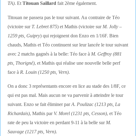
TA)
. Et
Titouan Saillard
fait 2ème également.
Titouan ne passera pas le tour suivant. Au contraire de Téo
(victoire sur
T. Lebret 875
) et Mathis (victoire sur
M. Jolly –
1259 pts, Guipry
) qui rejoignent don Enzo en 1/16F. Bien
chauds, Mathis et Téo continuent sur leur lancée le tour suivant
avec 2 matchs gagnés à la belle: Téo face à
M. Geffroy (881
pts, Thorigné)
, et Mathis qui réalise une nouvelle belle perf
face à
R. Louin (1250 pts, Vern)
.
On a donc 3 représentants encore en lice au stade des 1/8F, ce
qui est pas mal. Mais aucun ne va parvenir à atteindre le tour
suivant. Enzo se fait éliminer par
A. Poulizac (1213 pts, La
Richardais)
, Mathis par
V. Morel (1231 pts, Cesson)
, et Téo
rate de peu la victoire en perdant 9-11 à la belle sur
M.
Sauvage (1217 pts, Vern)
.