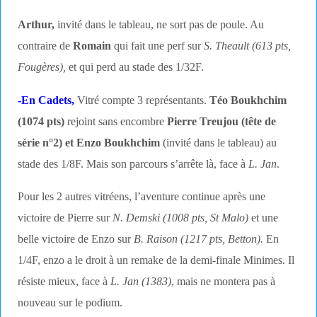
Arthur,
invité dans le tableau, ne sort pas de poule. Au
contraire de
Romain
qui fait une perf sur
S. Theault (613 pts,
Fougères),
et qui perd au stade des 1/32F.
-En Cadets,
Vitré compte 3 représentants.
Téo Boukhchim
(1074 pts)
rejoint sans encombre
Pierre Treujou (tête de
série n°2) et Enzo Boukhchim
(invité dans le tableau) au
stade des 1/8F. Mais son parcours s’arrête là, face à
L. Jan
.
Pour les 2 autres vitréens, l’aventure continue après une
victoire de Pierre sur
N. Demski (1008 pts, St Malo)
et une
belle victoire de Enzo sur
B. Raison (1217 pts, Betton).
En
1/4F, enzo a le droit à un remake de la demi-finale Minimes. Il
résiste mieux, face à
L. Jan (1383)
, mais ne montera pas à
nouveau sur le podium.