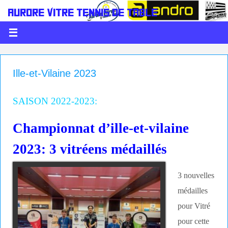
AURORE VITRÉ TENNIS DE TABLE
LE PING C'EST DE LA BALLE
Ille-et-Vilaine 2023
SAISON 2022-2023:
Championnat d’ille-et-vilaine
2023: 3 vitréens médaillés
3 nouvelles
médailles
pour Vitré
pour cette