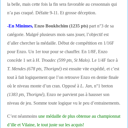
la belle, mais cette fois la fin sera favorable au cessonnais qui
n’a pas craqué. Défaite 9-11. Et grosse déception.
-En Minimes,
Enzo Boukhchim (1235 pts)
part n°3 de sa
catégorie. Malgré plusieurs mois sans jouer, l’objectif est
d’aller chercher la médaille. Début de compétition en 1/16F
pour Enzo. Un 1er tour pour se chauffer. En 1/8F, Enzo
concède 1 set à
H. Troadec (599 pts, St Malo)
. Le 1/4F face à
T. Mendes (678 pts, Thorigné)
est ensuite vite expédié, et c’est
tout à fait logiquement que l’on retrouve Enzo en demie finale
où le niveau monte d’un cran. Opposé à
L. Jan
, n°1 breton
(1383 pts, Thorigné)
, Enzo ne parvient pas à hausser son
niveau de jeu. Somme toute logique vu le peu d’entrainements.
C’est néanmoins
une médaille de plus obtenue au championnat
d’ille et Vilaine, le tout juste sur les acquis!