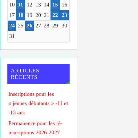
10
11
12
13
14
15
16
17
18
19
20
21
22
23
24
25
26
27
28
29
30
31
ARTICLES
RÉCENTS
Inscriptions pour les
« jeunes débutants » -11 et
-13 ans
Permanence pour les ré-
inscriptions 2026-2027