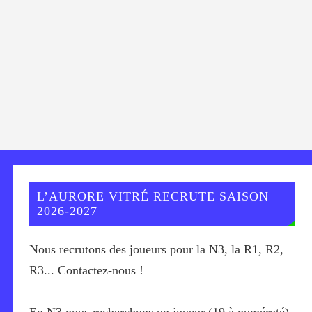
L’AURORE VITRÉ RECRUTE SAISON
2026-2027
Nous recrutons des joueurs pour la N3, la R1, R2,
R3... Contactez-nous !
En N3 nous recherchons un joueur (19 à numéroté)