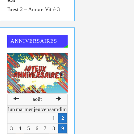
R3:
Brest 2 – Aurore Vitré 3
ANNIVERSAIRES
août
lun
mar
mer
jeu
ven
sam
dim
1
2
3
4
5
6
7
8
9