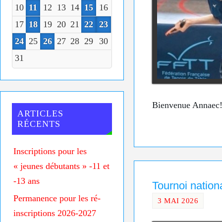
10
11
12
13
14
15
16
17
18
19
20
21
22
23
24
25
26
27
28
29
30
31
Bienvenue Annaec
ARTICLES
RÉCENTS
Inscriptions pour les
« jeunes débutants » -11 et
-13 ans
Tournoi natio
Permanence pour les ré-
3 MAI 2026
inscriptions 2026-2027