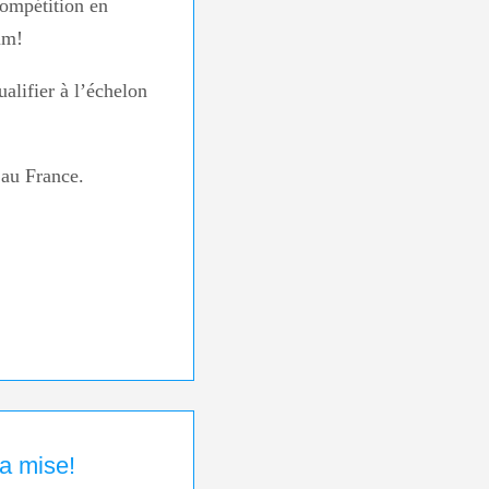
compétition en
um!
ualifier à l’échelon
 au France.
a mise!