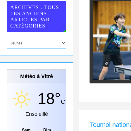
ARCHIVES : TOUS
LES ANCIENS
ARTICLES PAR
CATÉGORIES
Météo à Vitré
18°
C
Ensoleillé
Tournoi natio
Sam
Dim