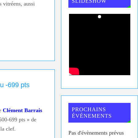
SLIDESHOW
 vitréens, aussi
u -699 pts
PROCHAINS
le
Clément Barrais
ÉVÉNEMENTS
 500-699 pts » de
la clef.
Pas d'évènements prévus