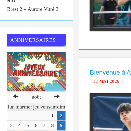
R3:
Brest 2 – Aurore Vitré 3
ANNIVERSAIRES
Bienvenue à A
17 MAI 2026
août
lun
mar
mer
jeu
ven
sam
dim
1
2
3
4
5
6
7
8
9