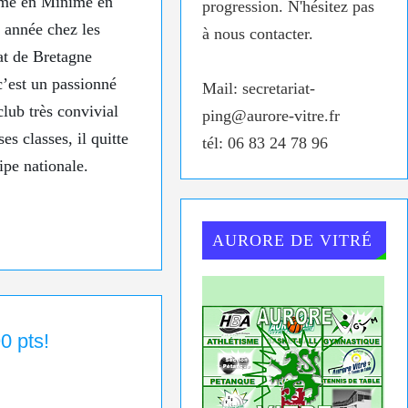
ème en Minime en
progression. N'hésitez pas
 année chez les
à nous contacter.
at de Bretagne
c’est un passionné
Mail: secretariat-
club très convivial
ping@aurore-vitre.fr
es classes, il quitte
tél: 06 83 24 78 96
ipe nationale.
AURORE DE VITRÉ
0 pts!