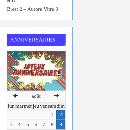
R3:
Brest 2 – Aurore Vitré 3
ANNIVERSAIRES
août
lun
mar
mer
jeu
ven
sam
dim
1
2
3
4
5
6
7
8
9