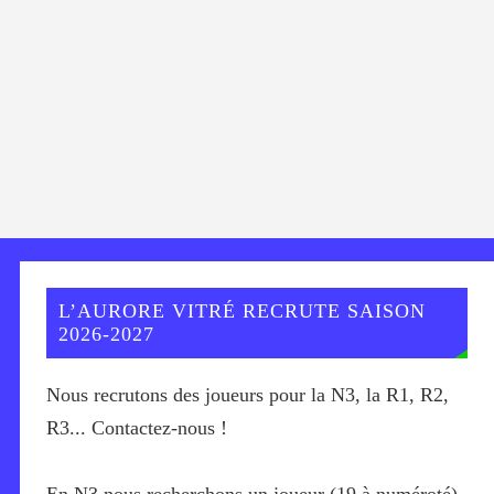
L’AURORE VITRÉ RECRUTE SAISON
2026-2027
Nous recrutons des joueurs pour la N3, la R1, R2,
R3... Contactez-nous !
En N3 nous recherchons un joueur (19 à numéroté)