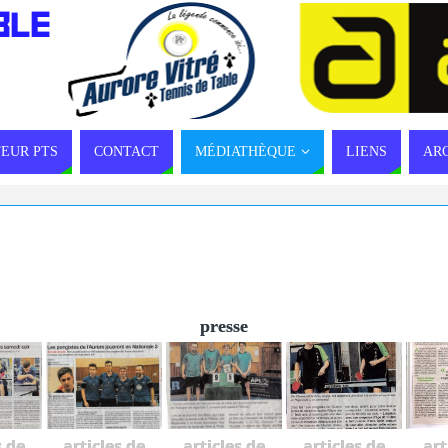
BLE
EUR PTS
CONTACT
MÉDIATHÈQUE
LIENS
AR
presse
s de
articles de
articles de
articles de
art