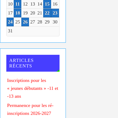
10
11
12
13
14
15
16
17
18
19
20
21
22
23
24
25
26
27
28
29
30
31
ARTICLES
RÉCENTS
Inscriptions pour les
« jeunes débutants » -11 et
-13 ans
Permanence pour les ré-
inscriptions 2026-2027