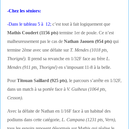
-Chez les séniors:
-Dans le tableau 5 à 12;
c’est tout à fait logiquement que
Mathis Coudert (1156 pts)
termine 1er de poule. Ce n’est
malheureusement pas le cas de
Nathan Jaouen (954 pts)
qui
termine 2ème avec une défaite sur
T. Mendes (1018 pts,
Thorigné).
Il prend sa revanche en 1/32F face au frère
L.
Mendes (911 pts, Thorigné)
en s’imposant 11-8 à la belle.
Pour
Titouan Saillard (925 pts)
, le parcours s’arrête en 1/32F,
dans un match à sa portée face à
V. Guiheux (1064 pts,
Cesson)
.
Avec la défaite de Nathan en 1/16F face à un habitué des
podiums dans cette catégorie,
L. Campana (1231 pts, Vern)
,
tous les espoirs reposent désormais sur Mathis qui réalise le