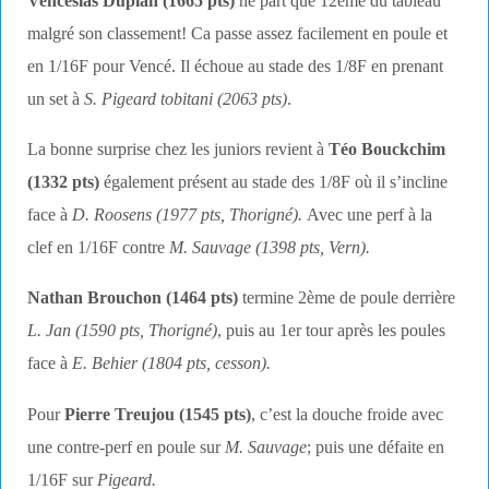
Venceslas Duplan (1665 pts)
ne part que 12ème du tableau
malgré son classement! Ca passe assez facilement en poule et
en 1/16F pour Vencé. Il échoue au stade des 1/8F en prenant
un set à
S. Pigeard tobitani (2063 pts)
.
La bonne surprise chez les juniors revient à
Téo Bouckchim
(1332 pts)
également présent au stade des 1/8F où il s’incline
face à
D. Roosens (1977 pts, Thorigné)
.
Avec une perf à la
clef en 1/16F contre
M. Sauvage (1398 pts, Vern).
Nathan Brouchon (1464 pts)
termine 2ème de poule derrière
L. Jan (1590 pts, Thorigné)
, puis au 1er tour après les poules
face à
E. Behier (1804 pts, cesson).
Pour
Pierre Treujou (1545 pts)
, c’est la douche froide avec
une contre-perf en poule sur
M. Sauvage
; puis une défaite en
1/16F sur
Pigeard.