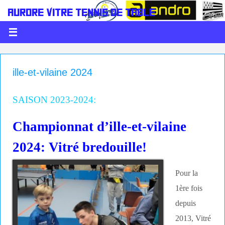
AURORE VITRÉ TENNIS DE TABLE
LE PING C'EST DE LA BALLE
ille-et-vilaine 2024
SAISON 2023-2024:
Championnat d’ille-et-vilaine
2024: Vitré bredouille!
Pour la
1ère fois
depuis
2013, Vitré