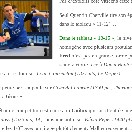
Pas d’exploits côté vitréens cette
Seul Quentin Cherville tire son ép
dans le tableau « 11-12″…
Dans le tableau « 13-15 »
, le niv
homogène avec plusieurs postula
Fred
n’est pas en grande forme pu
seule victoire face à
David Boutou
ine au 1er tour sur
Loan Gourmelon (1371 pts, Le Verger)
.
 petite perf en poule sur
Gwendal Labrue (1359 pts, Thorign
 1/16ème F.
ébut de compétition est notre ami
Guilux
qui fait d’entrée un
nosy (1576 pts, TA)
, puis une autre sur
Kévin Peget (1440 pts
ndre les 1/8F avec un tirage plutôt clément. Malheureusement,