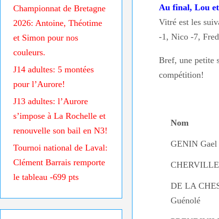
Au final, Lou e
Championnat de Bretagne
Vitré est les su
2026: Antoine, Théotime
-1, Nico -7, Fre
et Simon pour nos
couleurs.
Bref, une petite 
J14 adultes: 5 montées
compétition!
pour l’Aurore!
J13 adultes: l’Aurore
s’impose à La Rochelle et
Nom
renouvelle son bail en N3!
GENIN Gael
Tournoi national de Laval:
Clément Barrais remporte
CHERVILLE 
le tableau -699 pts
DE LA CHE
Guénolé