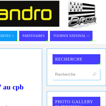
CHIVES
PARTENAIRES
TOURNOI NATIONAL
RECHERCHE
7 au cpb
PHOTO GALLERY