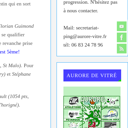
progression. N'hésitez pas
tin qui en sort
à nous contacter.
lorian Guimond
Mail: secretariat-
se qualifier
ping@aurore-vitre.fr
e revanche prise
tél: 06 83 24 78 96
est 5ème!
, St Malo)
. Pour
ry)
et
Stéphane
AURORE DE VITRÉ
ult (1054 pts,
Thorigné).