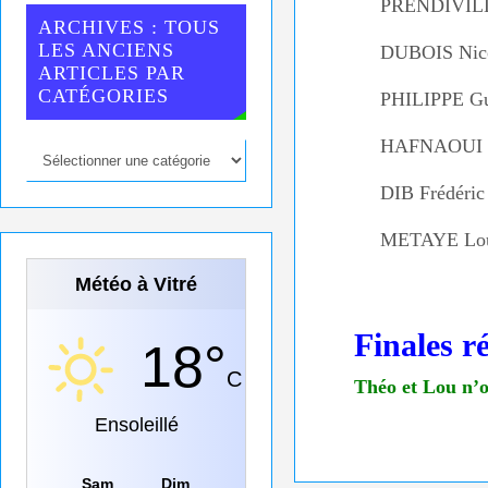
PRENDIVIL
ARCHIVES : TOUS
LES ANCIENS
DUBOIS Nic
ARTICLES PAR
CATÉGORIES
PHILIPPE Gu
HAFNAOUI 
DIB Frédéric
METAYE Lo
Météo à Vitré
Finales r
18°
C
Théo et Lou n’o
Ensoleillé
Sam
Dim