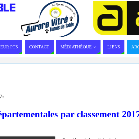
BLE
EUR PTS
CONTACT
MÉDIATHÈQUE
LIENS
AR
7:
épartementales par classement 201