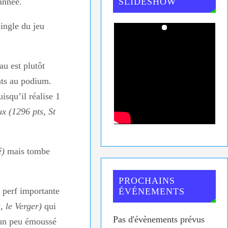
SLIDESHOW
 année.
ingle du jeu
eau est plutôt
nts au podium.
isqu’il réalise 1
x (1296 pts, St
é)
mais tombe
PROCHAINS
e perf importante
ÉVÉNEMENTS
, le Verger)
qui
Pas d'évènements prévus
 un peu émoussé