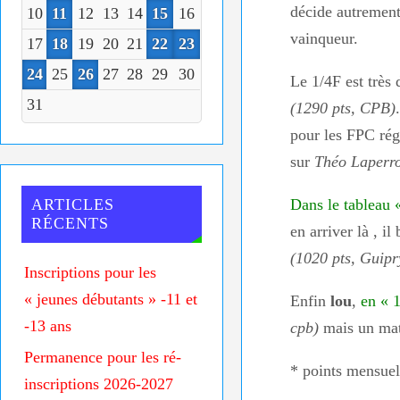
décide autrement 
10
11
12
13
14
15
16
vainqueur.
17
18
19
20
21
22
23
24
25
26
27
28
29
30
Le 1/4F est très 
31
(1290 pts, CPB)
pour les FPC rég
sur
Théo Laperro
ARTICLES
Dans le tableau 
RÉCENTS
en arriver là , i
(1020 pts, Guipr
Inscriptions pour les
« jeunes débutants » -11 et
Enfin
lou
,
en « 1
-13 ans
cpb)
mais un mat
Permanence pour les ré-
* points mensuel
inscriptions 2026-2027