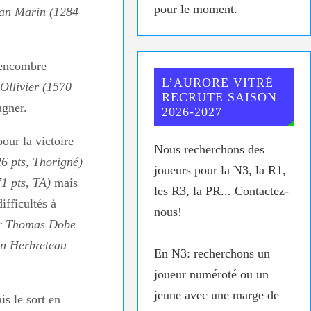
pour le moment.
an Marin (1284
 encombre
L’AURORE VITRÉ
Ollivier (1570
RECRUTE SAISON
agner.
2026-2027
our la victoire
Nous recherchons des
6 pts, Thorigné)
joueurs pour la N3, la R1,
1 pts, TA)
mais
les R3, la PR... Contactez-
ifficultés à
nous!
ur
Thomas Dobe
n Herbreteau
En N3: recherchons un
joueur numéroté ou un
jeune avec une marge de
s le sort en