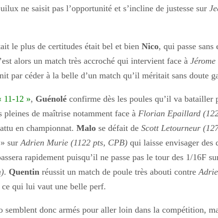
lux ne saisit pas l’opportunité et s’incline de justesse sur
Je
ait le plus de certitudes était bel et bien
Nico
, qui passe sans
’est alors un match très accroché qui intervient face à
Jérome 
it par céder à la belle d’un match qu’il méritait sans doute g
« 11-12 »
,
Guénolé
confirme dès les poules qu’il va batailler p
res pleines de maîtrise notamment face à
Florian Epaillard (122
 battu en championnat.
Malo
se défait de
Scott Letourneur (127
 » sur
Adrien Murie (1122 pts, CPB)
qui laisse envisager des d
 passera rapidement puisqu’il ne passe pas le tour des 1/16F s
n)
.
Quentin
réussit un match de poule très abouti contre
Adrie
, ce qui lui vaut une belle perf.
 semblent donc armés pour aller loin dans la compétition, mai