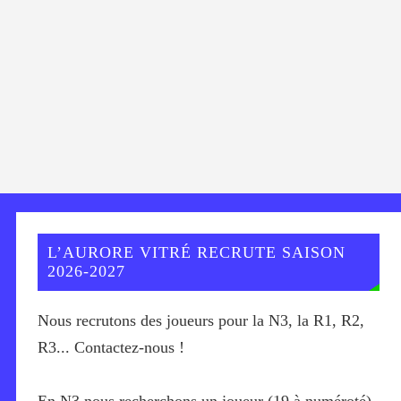
L’AURORE VITRÉ RECRUTE SAISON
2026-2027
Nous recrutons des joueurs pour la N3, la R1, R2,
R3... Contactez-nous !
En N3 nous recherchons un joueur (19 à numéroté)