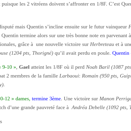
puisque les 2 vitréens doivent s’affronter en 1/8F. C’est Quen
disputé mais Quentin s’incline ensuite sur le futur vainqueur
F
. Quentin termine alors sur une très bonne note en parvenant à 
ionales, grâce à une nouvelle victoire sur
Herbreteau
et à un
use (1204 pts, Thorigné)
qu’il avait perdu en poule.
Quentin 
« 9-10 »
,
Gael
atteint les 1/8F où il perd
Noah Baril (1087 pts
l bat 2 membres de la famille
Larbaoui
:
Romain (950 pts, Guip
y).
0-12 » dames,
termine 3ème
. Une victoire sur
Manon Perriga
ch d’une grande pauvreté face à
Andréa Debelle (1092 pts, 
s