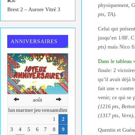
R3:
physiquement, Gui
Brest 2 – Aurore Vitré 3
pts, TA).
Celui qui présent
jusqu’en 1/8F. C
ANNIVERSAIRES
pts)
mais Nico fin
Dans le tableau 
finale: 2 victoi
qu’il avait déjà
fait une « contre
venir; ce qui se
août
(1216 pts, Betto
lun
mar
mer
jeu
ven
sam
dim
(1317 pts, Vern)
1
2
3
4
5
6
7
8
9
Quentin et Guéno