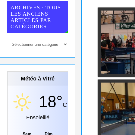
ARCHIVES : TOUS
LES ANCIENS
ARTICLES PAR
CATÉGORIES
Météo à Vitré
18°
C
Ensoleillé
Sam
Dim