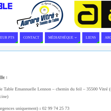
BLE
EUR PTS
CONTACT
MÉDIATHÈQUE
LIENS
AR
lle
:
de Table Emannuelle Lennon – chemin du feil – 35500 Vitré (s
cine)
rgences uniquement)
:
02 99 74 25 73