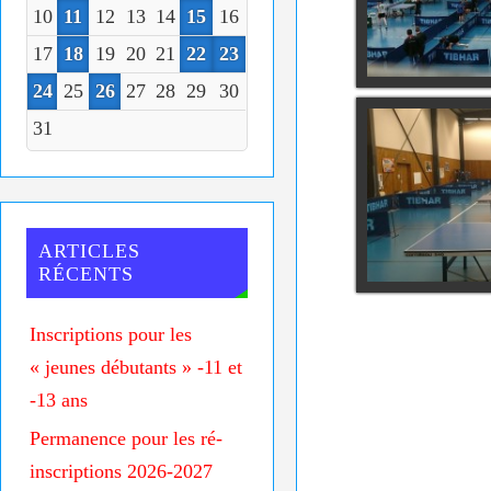
10
11
12
13
14
15
16
17
18
19
20
21
22
23
24
25
26
27
28
29
30
31
ARTICLES
RÉCENTS
Inscriptions pour les
« jeunes débutants » -11 et
-13 ans
Permanence pour les ré-
inscriptions 2026-2027