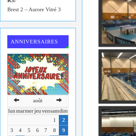
R3:
Brest 2 – Aurore Vitré 3
ANNIVERSAIRES
août
lun
mar
mer
jeu
ven
sam
dim
1
2
3
4
5
6
7
8
9