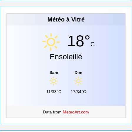
Météo à Vitré
18°
C
Ensoleillé
Sam
Dim
11/33°C
17/34°C
Data from
MeteoArt.com