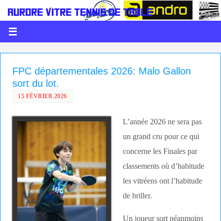
AURORE VITRÉ TENNIS DE TABLE
LE PING C'EST DE LA BALLE
FPC départementales 2026: Malo Gallon
sort du lot.
15 FÉVRIER 2026
L’année 2026 ne sera pas
un grand cru pour ce qui
concerne les Finales par
classements où d’habitude
les vitréens ont l’habitude
de briller.
Un joueur sort néanmoins