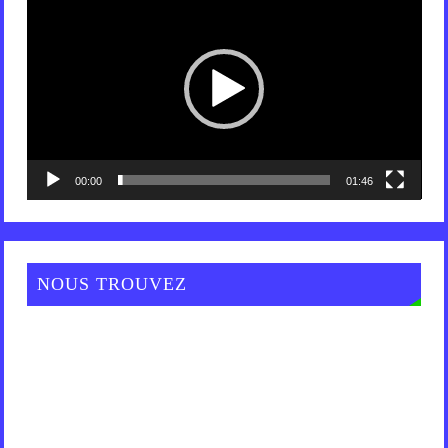
vidéo
00:00
01:46
NOUS TROUVEZ