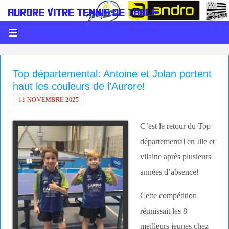
AURORE VITRÉ TENNIS DE TABLE
LE PING C'EST DE LA BALLE
Top départemental: Antoine et Jolan portent
haut les couleurs de l’Aurore!
11 NOVEMBRE 2025
C’est le retour du Top
départemental en Ille et
vilaine après plusieurs
années d’absence!
Cette compétition
réunissait les 8
meilleurs jeunes chez