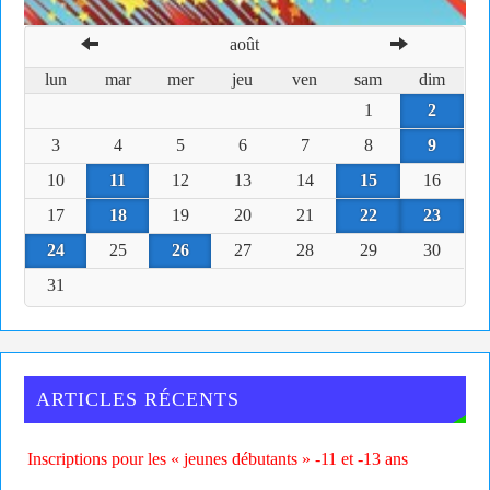
août
lun
mar
mer
jeu
ven
sam
dim
1
2
3
4
5
6
7
8
9
10
11
12
13
14
15
16
17
18
19
20
21
22
23
24
25
26
27
28
29
30
31
ARTICLES RÉCENTS
Inscriptions pour les « jeunes débutants » -11 et -13 ans