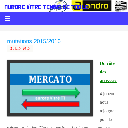
AURORE VITRÉ TENNIS DE TABLE
LE PING C'EST DE LA BALLE
mutations 2015/2016
2 JUIN 2015
Du côté
des
arrivées:
4 joueurs
nous
rejoignent
pour la