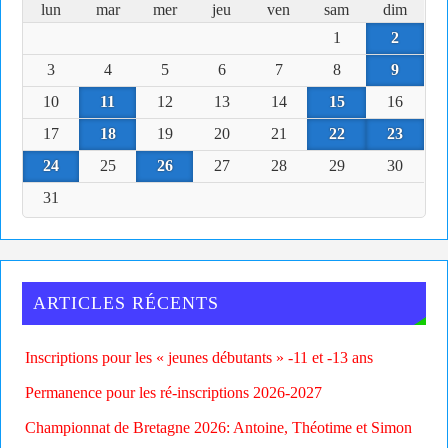
lun
mar
mer
jeu
ven
sam
dim
1
2
3
4
5
6
7
8
9
10
11
12
13
14
15
16
17
18
19
20
21
22
23
24
25
26
27
28
29
30
31
ARTICLES RÉCENTS
Inscriptions pour les « jeunes débutants » -11 et -13 ans
Permanence pour les ré-inscriptions 2026-2027
Championnat de Bretagne 2026: Antoine, Théotime et Simon