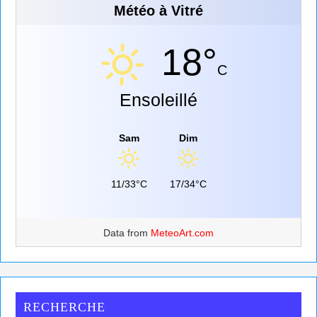
Météo à Vitré
18°
C
Ensoleillé
Sam
Dim
11/33°C
17/34°C
Data from
MeteoArt.com
RECHERCHE