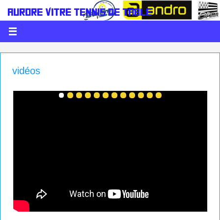
AURORE VITRÉ TENNIS DE TABLE
LE PING C'EST DE LA BALLE
vidéos