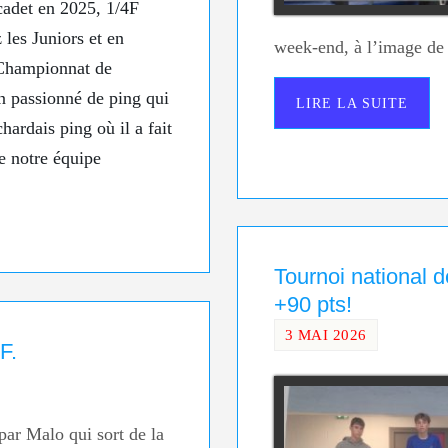
adet en 2025, 1/4F
 les Juniors et en
week-end, à l’image d
 Championnat de
n passionné de ping qui
LIRE LA SUITE
hardais ping où il a fait
re notre équipe
Tournoi national
+90 pts!
3 MAI 2026
F.
par Malo qui sort de la