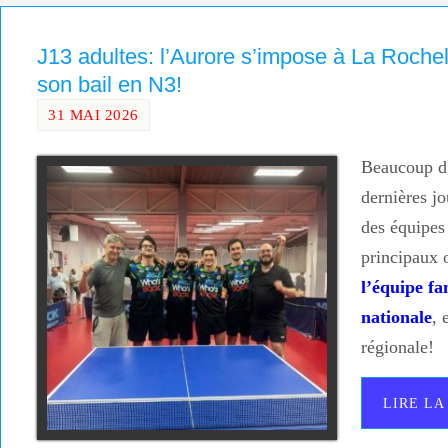
J13 adultes: l’Aurore s’impose à La Rochel
son bail en N3!
31 MAI 2026
Beaucoup d’
dernières j
des équipes
principaux o
l’équipe fa
nationale
, 
régionale!
LIRE LA