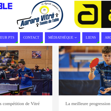
BLE
EUR PTS
CONTACT
MÉDIATHÈQUE
LIENS
AR
UR DU MOIS
CALENDRIER
s compétition de Vitré
La meilleure progression