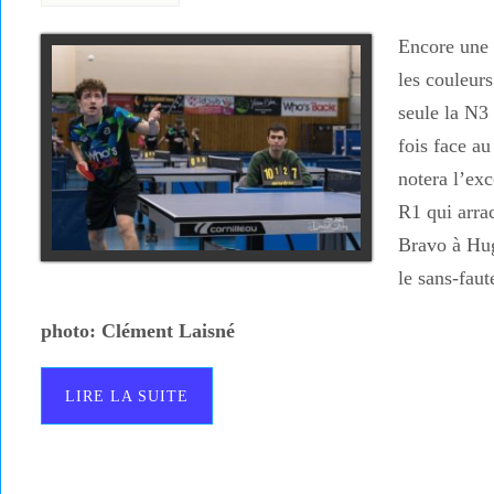
Encore une 
les couleur
seule la N3 
fois face a
notera l’exc
R1 qui arra
Bravo à Hug
le sans-fau
photo: Clément Laisné
LIRE LA SUITE